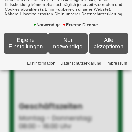
Versicherungsmakler GmbH
Entscheidung können Sie nachträglich jederzeit widerrufen und
Cookies abwählen (z.B. im Fußbereich unserer Website).
Nähere Hinweise erhalten Sie in unserer Datenschutzerklärung.
Memminger Str. 83
Notwendige
Externe Dienste
89281 Altenstadt
Eigene
Nur
Alle
Einstellungen
notwendige
akzeptieren
+49 8337 21097-0
info[at]mcv-vm.de
Erstinformation
Datenschutzerklärung
Impressum
Geschäftszeiten
Montag - Donnerstag:
08:00 - 16:00 Uhr