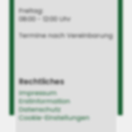
Freitag:
08:00 - 12:00 Uhr
Termine nach Vereinbarung
Rechtliches
Impressum
Erstinformation
Datenschutz
Cookie-Einstellungen