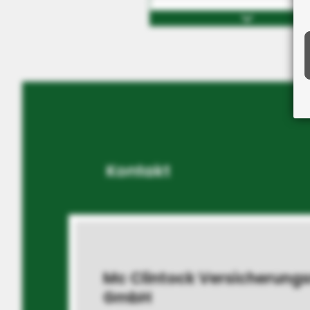
Risikolebensversiche
Rentenversicherung
Berufsunfähigkeit
Pflegeversicherung
Kindervorsorge
Kontakt
Schwere Krankheit
Mc Clintock Versicherung
GmbH