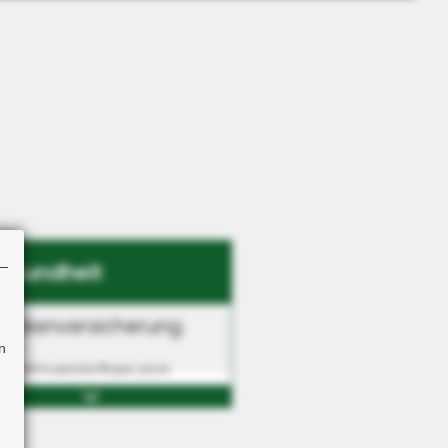
esundheit
rankenversicherung
n
usatzversicherung