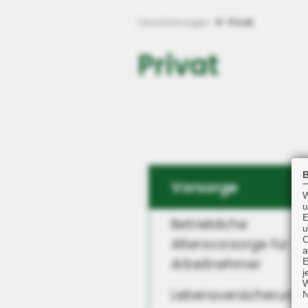
Versicherungen
Privat
Privat
B
Vorsorge
W
u
E
Betriebliche
u
O
Altersvorsorge für
a
Arbeitnehmer
E
j
W
Lebensversicherung
N