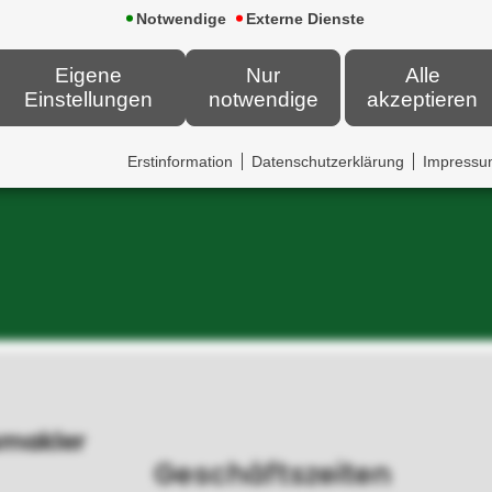
Wohngebäude
Notwendige
Externe Dienste
rung
Rechtsschutz
Eigene
Nur
Alle
Einstellungen
notwendige
akzeptieren
Auto
Reise
Erstinformation
Datenschutzerklärung
Impress
Drohnen
E-Bike & Co
smakler
Geschäftszeiten