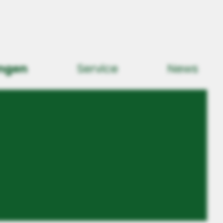
ngen
Service
News